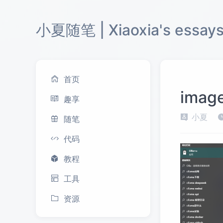
小夏随笔 | Xiaoxia's essay
首页
imag
趣享
小夏
随笔
代码
教程
工具
资源