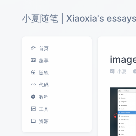
小夏随笔 | Xiaoxia's essay
首页
imag
趣享
小夏
随笔
代码
教程
工具
资源