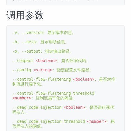
调用参数
-
v
,
--
version
:
显示版本信息。
-
h
,
--
help
:
显示帮助信息。
-
o
,
--
output
:
指定输出路径。
--
compact 
<boolean>
:
是否压缩代码。
--
config 
<string>
:
指定配置文件路径。
--
control
-
flow
-
flattening 
<boolean>
:
是否对控
制流进行扁平化。
--
control
-
flow
-
flattening
-
threshold 
<number>
:
控制流扁平化的阈值。
--
dead
-
code
-
injection 
<boolean>
:
是否进行死代
码注入。
--
dead
-
code
-
injection
-
threshold 
<number>
:
死
代码注入的阈值。