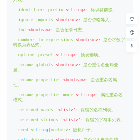
--
identifiers
-
prefix 
<string>
:
标识符前缀。
--
ignore
-
imports 
<boolean>
:
是否忽略导入。
--
log 
<boolean>
:
是否记录日志。
--
numbers
-
to
-
expressions 
<boolean>
:
是否将数字
转换为表达式。
--
options
-
preset 
<string>
:
预设选项。
--
rename
-
globals 
<boolean>
:
是否重命名全局变
量。
--
rename
-
properties 
<boolean>
:
是否重命名属
性。
--
rename
-
properties
-
mode 
<string>
:
属性重命名
模式。
--
reserved
-
names 
'<list>'
:
保留的名称列表。
--
reserved
-
strings 
'<list>'
:
保留的字符串列表。
--
seed 
<
string
|
number
>:
随机种子。
--
self
-
defending 
<boolean>
:
是否启用自我保护。