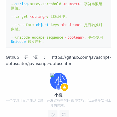
--
string
-
array
-
threshold 
<number>
:
字符串数组
阈值。
--
target 
<string>
:
目标环境。
--
transform
-
object
-
keys 
<boolean>
:
是否转换对
象键。
--
unicode
-
escape
-
sequence 
<boolean>
:
是否使用
Unicode
转义序列。
Github开源：https://github.com/javascript-
obfuscator/javascript-obfuscator
小夏
一个专注于记录生活点滴、开发过程中的问题与技巧，以及分享实用工
具的网站。