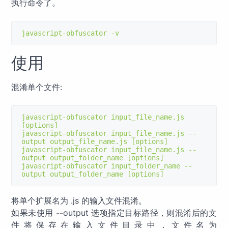
执行命令了。
javascript
-
obfuscator 
-
v
使用
混淆单个文件:
javascript
-
obfuscator input_file_name
.
js 
[
options
]
javascript
-
obfuscator input_file_name
.
js 
--
output output_file_name
.
js 
[
options
]
javascript
-
obfuscator input_file_name
.
js 
--
output output_folder_name 
[
options
]
javascript
-
obfuscator input_folder_name 
--
output output_folder_name 
[
options
]
将单个扩展名为 .js 的输入文件混淆。
如果未使用 --output 选项指定目标路径，则混淆后的文
件将保存在输入文件目录中，文件名为